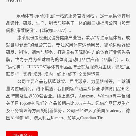
ABOUT
乐动体育-乐动(中国)一站式服务官方网站 ，是一家集体育用
品设计、研发、生产、销售与服务于一体的新三板挂牌公司（股票
简称“康莱股份”，代码为830877）。
康莱股份围绕全民健身健康产业链，秉承“专注家庭体育，成
就世界健康”的经营宗旨，专注家用体育运动用品、智能运动器械
研发、制造、销售与服务，打造具有国际影响力的体育行业领先品
牌，致力于成为全球领先的体育运动用品供应商（品牌商）。以
“运动神”、“IUNNDS”等体育用品品牌营销及服务为主线，通过“互
联网+”，实行“境外+境内，线上+线下”全渠道运营。
公司主要产品包括篮球架、乒乓球桌、力量器械等，全球销
量均位居前列。
线下渠道，我们的客户涵盖众多全球体育用品知名
品牌商及世界500强企业。
线上渠道，Amazon
、Walmart等
平台相
关类目Top50中,我们的产品长期占比50%左右。凭借产品研发生产
及业务管理等方面的创新优势，公司已经进入了美国Academy、德
国Aldi和Lidl、澳大利亚K-mart、加拿大Canadian Tir···
了解更多>>