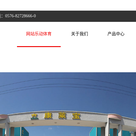
-82728666-0
网站乐动体育
关于我们
产品中心