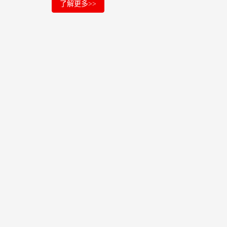
了解更多>>