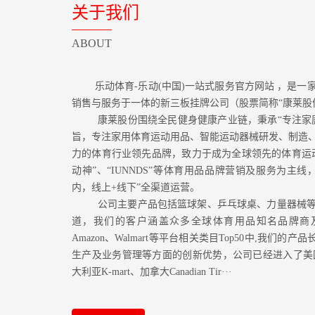
关于我们
ABOUT
乐动体育-乐动(中国)一站式服务官方网站 ，是
销售与服务于一体的新三板挂牌公司（股票简称“康莱股份”
康莱股份围绕全民健身健康产业链，秉承“专注家
旨，专注家用体育运动用品、智能运动器械研发、制造
力的体育行业领先品牌，致力于成为全球领先的体育运
动神”、“IUNNDS”等体育用品品牌营销及服务为主线
内，线上+线下”全渠道运营。
公司主要产品包括篮球架、乒乓球桌、力量器械
道，我们的客户涵盖众多全球体育用品知名品牌商及
Amazon
、Walmart等
平台相关类目Top50中,我们的产
生产及业务管理等方面的创新优势，公司已经进入了美国Acad
大利亚K-mart、加拿大Canadian Tir···