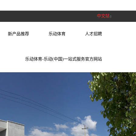
中文站
|
新产品推荐
乐动体育
人才招聘
乐动体育-乐动(中国)一站式服务官方网站