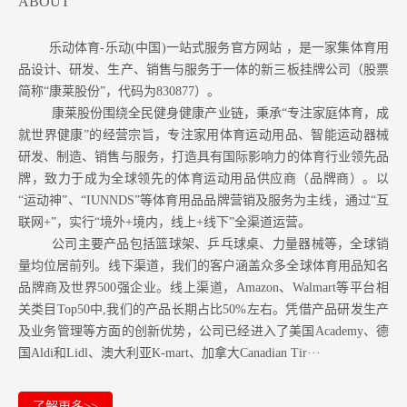
ABOUT
乐动体育-乐动(中国)一站式服务官方网站 ，是一家集体育用
品设计、研发、生产、销售与服务于一体的新三板挂牌公司（股票
简称“康莱股份”，代码为830877）。
康莱股份围绕全民健身健康产业链，秉承“专注家庭体育，成
就世界健康”的经营宗旨，专注家用体育运动用品、智能运动器械
研发、制造、销售与服务，打造具有国际影响力的体育行业领先品
牌，致力于成为全球领先的体育运动用品供应商（品牌商）。以
“运动神”、“IUNNDS”等体育用品品牌营销及服务为主线，通过“互
联网+”，实行“境外+境内，线上+线下”全渠道运营。
公司主要产品包括篮球架、乒乓球桌、力量器械等，全球销
量均位居前列。
线下渠道，我们的客户涵盖众多全球体育用品知名
品牌商及世界500强企业。
线上渠道，Amazon
、Walmart等
平台相
关类目Top50中,我们的产品长期占比50%左右。凭借产品研发生产
及业务管理等方面的创新优势，公司已经进入了美国Academy、德
国Aldi和Lidl、澳大利亚K-mart、加拿大Canadian Tir···
了解更多>>