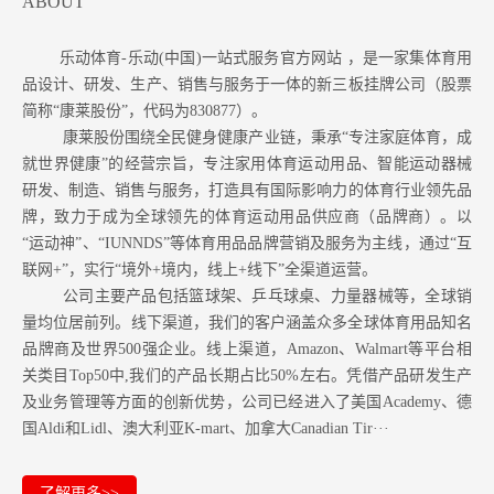
ABOUT
乐动体育-乐动(中国)一站式服务官方网站 ，是一家集体育用
品设计、研发、生产、销售与服务于一体的新三板挂牌公司（股票
简称“康莱股份”，代码为830877）。
康莱股份围绕全民健身健康产业链，秉承“专注家庭体育，成
就世界健康”的经营宗旨，专注家用体育运动用品、智能运动器械
研发、制造、销售与服务，打造具有国际影响力的体育行业领先品
牌，致力于成为全球领先的体育运动用品供应商（品牌商）。以
“运动神”、“IUNNDS”等体育用品品牌营销及服务为主线，通过“互
联网+”，实行“境外+境内，线上+线下”全渠道运营。
公司主要产品包括篮球架、乒乓球桌、力量器械等，全球销
量均位居前列。
线下渠道，我们的客户涵盖众多全球体育用品知名
品牌商及世界500强企业。
线上渠道，Amazon
、Walmart等
平台相
关类目Top50中,我们的产品长期占比50%左右。凭借产品研发生产
及业务管理等方面的创新优势，公司已经进入了美国Academy、德
国Aldi和Lidl、澳大利亚K-mart、加拿大Canadian Tir···
了解更多>>