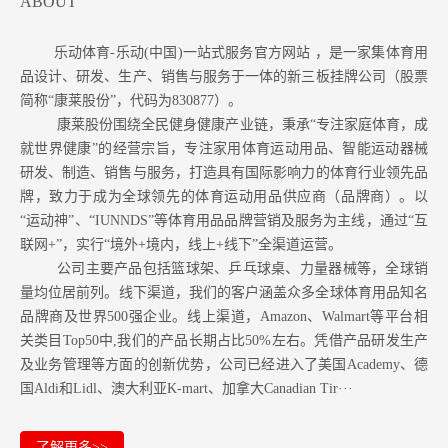
ABOUT
乐动体育-乐动(中国)一站式服务官方网站 ，是一家集体育用
品设计、研发、生产、销售与服务于一体的新三板挂牌公司（股票
简称“康莱股份”，代码为830877）。
康莱股份围绕全民健身健康产业链，秉承“专注家庭体育，成
就世界健康”的经营宗旨，专注家用体育运动用品、智能运动器械
研发、制造、销售与服务，打造具有国际影响力的体育行业领先品
牌，致力于成为全球领先的体育运动用品供应商（品牌商）。以
“运动神”、“IUNNDS”等体育用品品牌营销及服务为主线，通过“互
联网+”，实行“境外+境内，线上+线下”全渠道运营。
公司主要产品包括篮球架、乒乓球桌、力量器械等，全球销
量均位居前列。
线下渠道，我们的客户涵盖众多全球体育用品知名
品牌商及世界500强企业。
线上渠道，Amazon
、Walmart等
平台相
关类目Top50中,我们的产品长期占比50%左右。凭借产品研发生产
及业务管理等方面的创新优势，公司已经进入了美国Academy、德
国Aldi和Lidl、澳大利亚K-mart、加拿大Canadian Tir···
了解更多>>