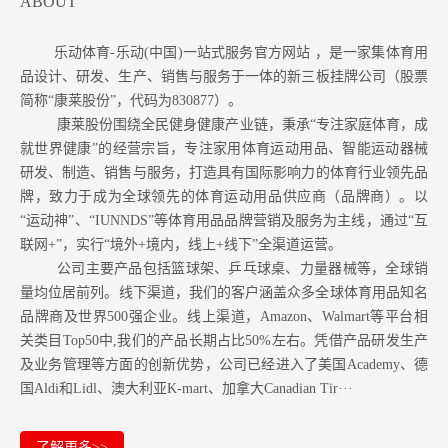
ABOUT
乐动体育-乐动(中国)一站式服务官方网站 ，是一家集体育用
品设计、研发、生产、销售与服务于一体的新三板挂牌公司（股票
简称“康莱股份”，代码为830877）。
康莱股份围绕全民健身健康产业链，秉承“专注家庭体育，成
就世界健康”的经营宗旨，专注家用体育运动用品、智能运动器械
研发、制造、销售与服务，打造具有国际影响力的体育行业领先品
牌，致力于成为全球领先的体育运动用品供应商（品牌商）。以
“运动神”、“IUNNDS”等体育用品品牌营销及服务为主线，通过“互
联网+”，实行“境外+境内，线上+线下”全渠道运营。
公司主要产品包括篮球架、乒乓球桌、力量器械等，全球销
量均位居前列。
线下渠道，我们的客户涵盖众多全球体育用品知名
品牌商及世界500强企业。
线上渠道，Amazon
、Walmart等
平台相
关类目Top50中,我们的产品长期占比50%左右。凭借产品研发生产
及业务管理等方面的创新优势，公司已经进入了美国Academy、德
国Aldi和Lidl、澳大利亚K-mart、加拿大Canadian Tir···
了解更多>>